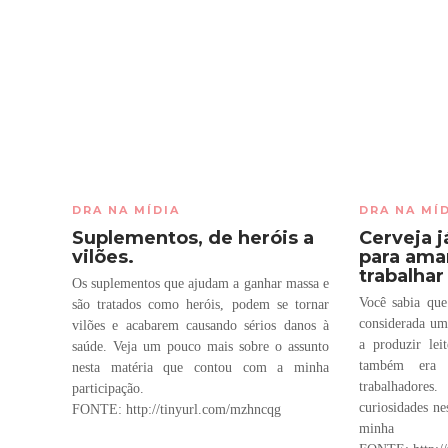
DRA NA MÍDIA
DRA NA MÍ
Suplementos, de heróis a
Cerveja j
vilões.
para ama
trabalha
Os suplementos que ajudam a ganhar massa e
Você sabia que
são tratados como heróis, podem se tornar
considerada um
vilões e acabarem causando sérios danos à
a produzir lei
saúde. Veja um pouco mais sobre o assunto
também era 
nesta matéria que contou com a minha
trabalhadores
participação.
curiosidades n
FONTE: http://tinyurl.com/mzhncqg
minha 