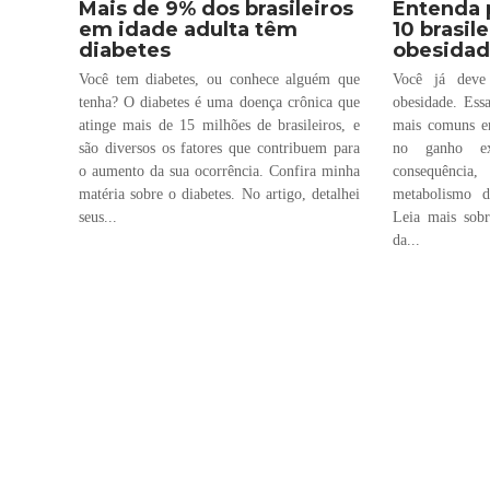
Mais de 9% dos brasileiros
Entenda 
em idade adulta têm
10 brasil
diabetes
obesida
Você tem diabetes, ou conhece alguém que
Você já deve
tenha? O diabetes é uma doença crônica que
obesidade. Ess
atinge mais de 15 milhões de brasileiros, e
mais comuns ent
são diversos os fatores que contribuem para
no ganho ex
o aumento da sua ocorrência. Confira minha
consequênci
matéria sobre o diabetes. No artigo, detalhei
metabolismo d
seus...
Leia mais sobr
da...