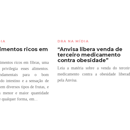
DIA
DRA NA MÍDIA
limentos ricos em
“Anvisa libera venda de
terceiro medicamento
contra obesidade”
limentos ricos em fibras, uma
Leia a matéria sobre a venda do tercei
 privilegia esses alimentos.
medicamento contra a obesidade liberad
ndamentais para o bom
pela Anvisa.
do intestino e a sensação de
tem diversos tipos de frutas, e
am menor e maior quantidade
e qualquer forma, em...