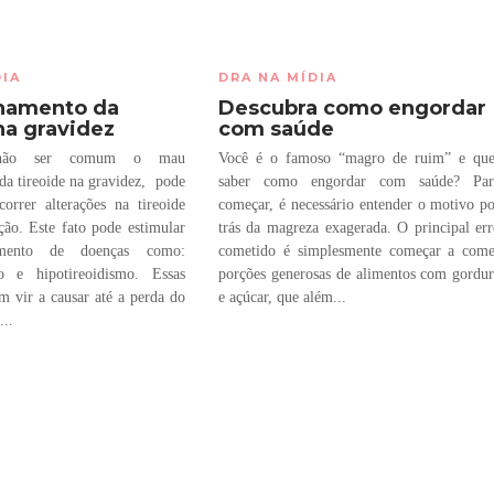
DIA
DRA NA MÍDIA
namento da
Descubra como engordar
na gravidez
com saúde
não ser comum o mau
Você é o famoso “magro de ruim” e que
da tireoide na gravidez, pode
saber como engordar com saúde? Par
correr alterações na tireoide
começar, é necessário entender o motivo p
ção. Este fato pode estimular
trás da magreza exagerada. O principal er
amento de doenças como:
cometido é simplesmente começar a come
mo e hipotireoidismo. Essas
porções generosas de alimentos com gordu
m vir a causar até a perda do
e açúcar, que além...
...