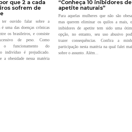
por que 2 a cada
“Conheça 10 inibidores de
eiros sofrem de
apetite naturais”
de
Para aquelas mulheres que não são obes
 ter ouvido falar sobre a
mas querem eliminar os quilos a mais, 
a é uma das doenças crônicas
inibidores de apetite tem sido uma óti
re os brasileiros, e consiste
opção, no entanto, seu uso abusivo pod
cessivo de peso. Como
trazer consequências. Confira a minh
a, o funcionamento do
participação nesta matéria na qual falei ma
o indivíduo é prejudicado.
sobre o assunto. Além...
e a obesidade nessa matéria