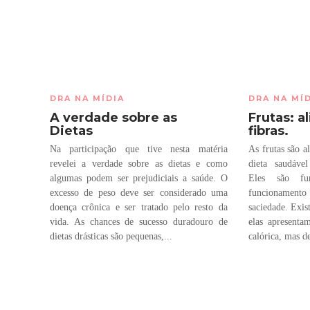
DRA NA MÍDIA
DRA NA MÍ
A verdade sobre as
Frutas: a
Dietas
fibras.
Na participação que tive nesta matéria
As frutas são a
revelei a verdade sobre as dietas e como
dieta saudável
algumas podem ser prejudiciais a saúde. O
Eles são fu
excesso de peso deve ser considerado uma
funcionamento 
doença crônica e ser tratado pelo resto da
saciedade. Exis
vida. As chances de sucesso duradouro de
elas apresent
dietas drásticas são pequenas,...
calórica, mas d