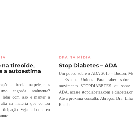
DIA
DRA NA MÍDIA
 na tireoide,
Stop Diabetes – ADA
 a autoestima
Um pouco sobre o ADA 2015 – Boston, M
– Estados Unidos Para saber sobre 
ração na tireoide na pele, mas
movimento STOPDIABETES ou sobre 
dismo engorda realmente?
ADA, acesse stopdiabetes.com e diabetes.o
 lidar com isso e manter a
Até a próxima consulta, Abraços, Dra. Lili
 alta na matéria que contou
Kanda
rticipação. Veja tudo que eu
sunto: