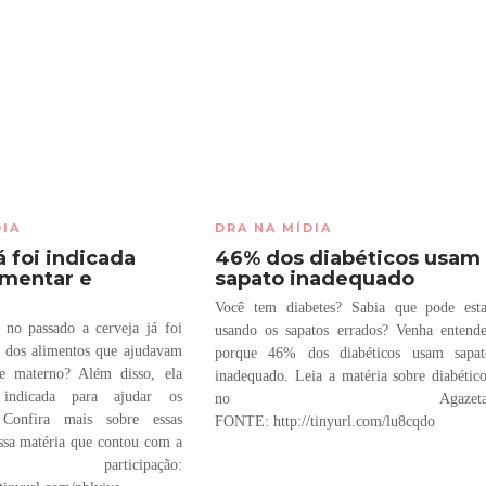
DIA
DRA NA MÍDIA
á foi indicada
46% dos diabéticos usam
mentar e
sapato inadequado
r
Você tem diabetes? Sabia que pode esta
 no passado a cerveja já foi
usando os sapatos errados? Venha entend
 dos alimentos que ajudavam
porque 46% dos diabéticos usam sapat
te materno? Além disso, ela
inadequado. Leia a matéria sobre diabétic
indicada para ajudar os
no Agazeta
. Confira mais sobre essas
FONTE: http://tinyurl.com/lu8cqdo
essa matéria que contou com a
participação: