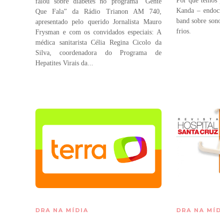
Por que temos 
falou sobre diabetes no programa “Gente
Kanda – endocr
Que Fala” da Rádio Trianon AM 740,
band sobre sono
apresentado pelo querido Jornalista Mauro
frios.
Frysman e com os convidados especiais: A
médica sanitarista Célia Regina Cicolo da
Silva, coordenadora do Programa de
Hepatites Virais da...
DRA NA MÍDIA
DRA NA MÍ