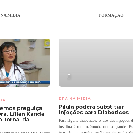
 NA MÍDIA
FORMAÇÃO
PLAY
DRA NA MÍDIA
DIA
Pílula poderá substituir
temos preguiça
injeções para Diabéticos
Dra. Lilian Kanda
o Jornal da
Para alguns diabéticos, o uso das injeções 
insulina é um incômodo muito grande. P
isso alguns estudos estão sendo realizad