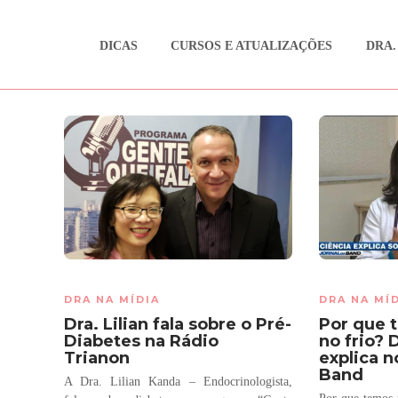
DICAS
CURSOS E ATUALIZAÇÕES
DRA.
DRA NA MÍDIA
DRA NA MÍ
Dra. Lilian fala sobre o Pré-
Por que 
Diabetes na Rádio
no frio? 
Trianon
explica n
Band
A Dra. Lilian Kanda – Endocrinologista,