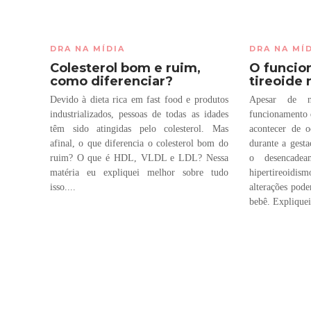
DRA NA MÍDIA
DRA NA MÍ
Colesterol bom e ruim,
O funcio
como diferenciar?
tireoide 
Devido à dieta rica em fast food e produtos
Apesar de 
industrializados, pessoas de todas as idades
funcionamento 
têm sido atingidas pelo colesterol. Mas
acontecer de o
afinal, o que diferencia o colesterol bom do
durante a gesta
ruim? O que é HDL, VLDL e LDL? Nessa
o desencade
matéria eu expliquei melhor sobre tudo
hipertireoidis
isso....
alterações pode
bebê. Expliquei