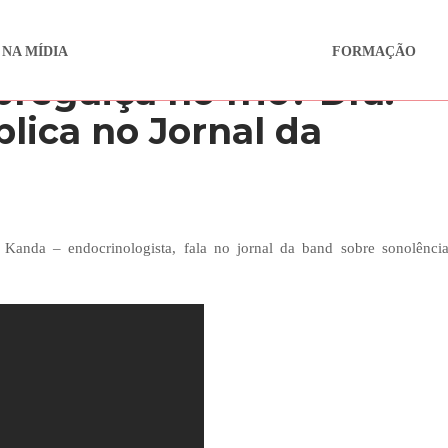
 NA MÍDIA
FORMAÇÃO
reguiça no frio? Dra.
plica no Jornal da
 Kanda – endocrinologista, fala no jornal da band sobre sonolênci