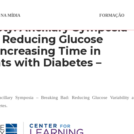
 NA MÍDIA
FORMAÇÃO
ty: Ancillary Symposia
: Reducing Glucose
 Increasing Time in
ts with Diabetes –
ncillary Symposia – Breaking Bad: Reducing Glucose Variability 
tes.