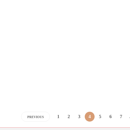
1
2
3
4
5
6
7
PREVIOUS