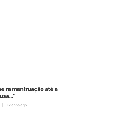
meira mentruação até a
usa…”
12 anos ago