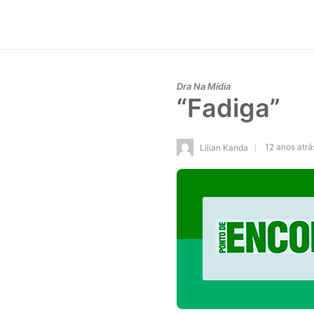
Dra Na Mídia
“Fadiga”
12 anos atrá
Lilian Kanda