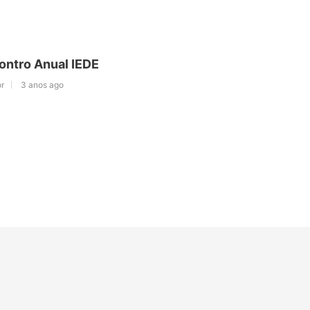
ontro Anual IEDE
r
3 anos ago