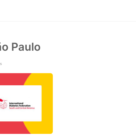
o Paulo
ás