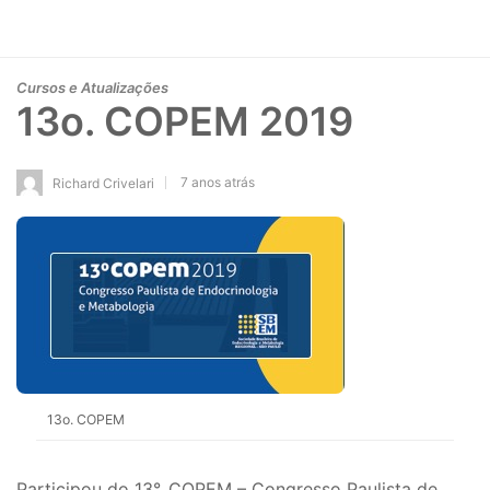
Cursos e Atualizações
13o. COPEM 2019
7 anos atrás
Richard Crivelari
13o. COPEM
Participou do 13°. COPEM – Congresso Paulista de